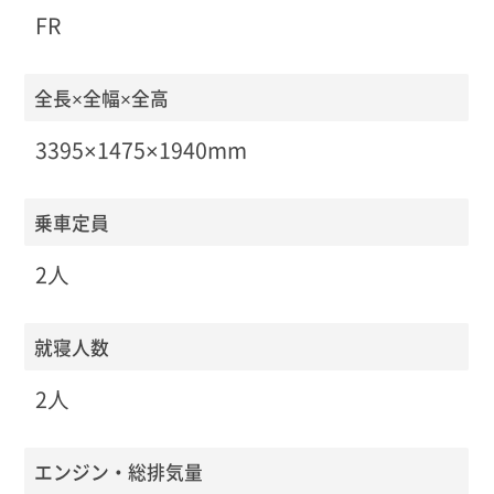
FR
全長×全幅×全高
3395×1475×1940mm
乗車定員
2人
就寝人数
2人
エンジン・総排気量