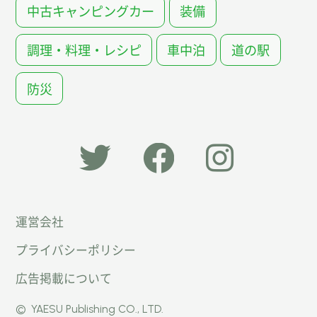
中古キャンピングカー
装備
調理・料理・レシピ
車中泊
道の駅
防災
「オー
オート
オート
運営会社
トキャ
キャン
キャン
プライバシーポリシー
ン
パー公
パー公
広告掲載について
パー」
式
式
©
YAESU Publishing CO., LTD.
公式
Faceb
Instag