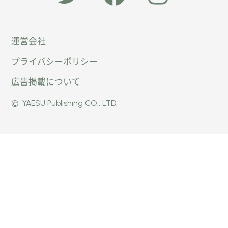
「オー
オート
オート
運営会社
トキャ
キャン
キャン
プライバシーポリシー
ン
パー公
パー公
広告掲載について
パー」
式
式
©
YAESU Publishing CO., LTD.
公式
Faceb
Instag
Twitte
ook
ram
r
ページ