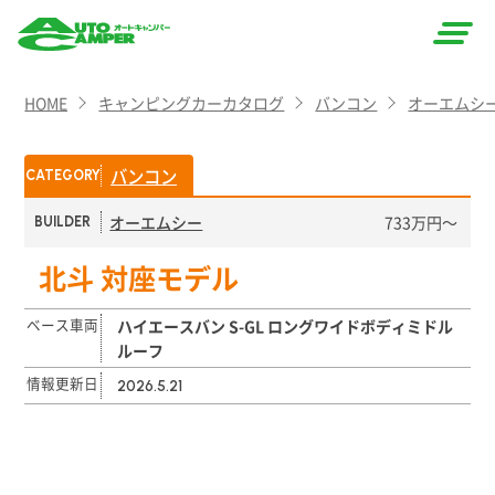
AUTO
HOME
キャンピングカーカタログ
バンコン
オーエムシ
CAMPER
（オート
バンコン
CATEGORY
キャン
オーエムシー
733万円〜
BUILDER
パー）
北斗 対座モデル
ベース車両
ハイエースバン S-GL ロングワイドボディミドル
ルーフ
情報更新日
2026.5.21