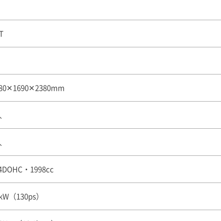
T
80✕1690✕2380mm
人
人
4DOHC・1998cc
6kW（130ps）