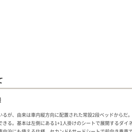
て
様
いるが、由来は車内縦方向に配置された常設2段ベッドからだ
きる。基本は左側にある1+1人掛けのシートで展開するダイネ
車中泊にも使える仕様。セカンド&サードシートで前向き乗車