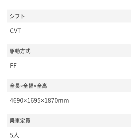
シフト
CVT
駆動方式
FF
全長×全幅×全高
4690×1695×1870mm
乗車定員
5人