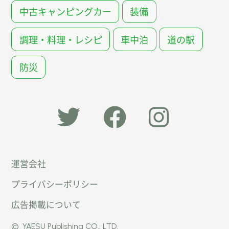
中古キャンピングカー
装備
調理・料理・レシピ
車中泊
道の駅
防災
「オー
オート
オート
運営会社
トキャ
キャン
キャン
プライバシーポリシー
ン
パー公
パー公
広告掲載について
パー」
式
式
©
YAESU Publishing CO., LTD.