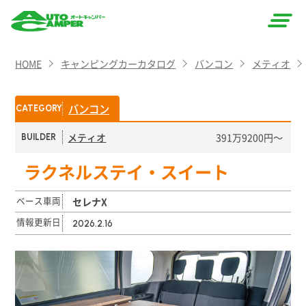
AUTO
HOME
キャンピングカーカタログ
バンコン
メティオ
CAMPER
（オート
バンコン
CATEGORY
キャン
メティオ
391万9200円〜
BUILDER
パー）
ラクネルステイ・スイート
ベース車両
セレナX
情報更新日
2026.2.16