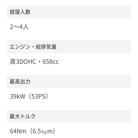
就寝人数
2〜4人
エンジン・総排気量
直3DOHC・658cc
最高出力
39kW（53PS）
最大トルク
64Nm（6.5㎏m）