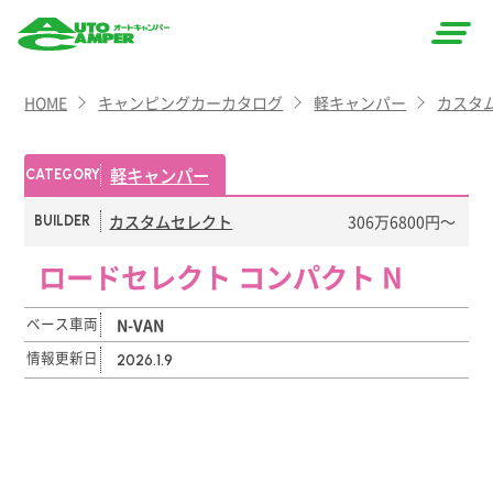
AUTO
HOME
キャンピングカーカタログ
軽キャンパー
カスタ
CAMPER
（オート
軽キャンパー
CATEGORY
キャン
カスタムセレクト
306万6800円〜
BUILDER
パー）
ロードセレクト コンパクト N
ベース車両
N-VAN
情報更新日
2026.1.9