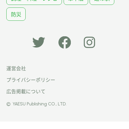
防災
「オー
オート
オート
運営会社
トキャ
キャン
キャン
プライバシーポリシー
ン
パー公
パー公
広告掲載について
パー」
式
式
©
YAESU Publishing CO., LTD.
公式
Faceb
Instag
Twitte
ook
ram