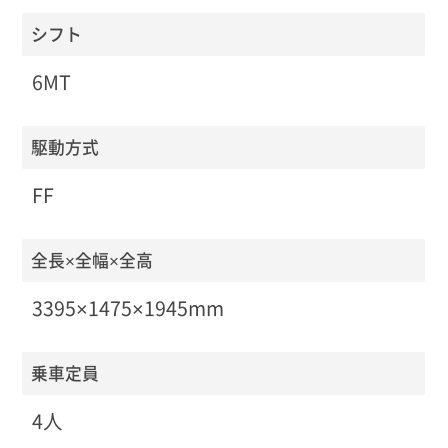
シフト
6MT
駆動方式
FF
全長×全幅×全高
3395×1475×1945mm
乗車定員
4人