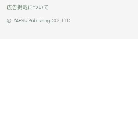
広告掲載について
パー」
式
式
©
YAESU Publishing CO., LTD.
公式
Faceb
Instag
Twitte
ook
ram
r
ページ