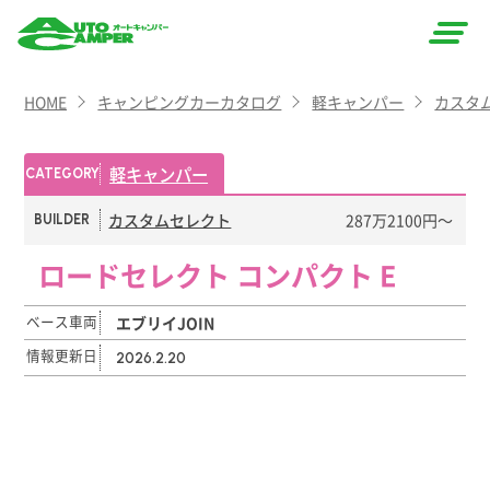
AUTO
HOME
キャンピングカーカタログ
軽キャンパー
カスタ
CAMPER
（オート
軽キャンパー
CATEGORY
キャン
カスタムセレクト
287万2100円〜
BUILDER
パー）
ロードセレクト コンパクト E
ベース車両
エブリイJOIN
情報更新日
2026.2.20