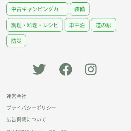
中古キャンピングカー
装備
調理・料理・レシピ
車中泊
道の駅
防災
「オー
オート
オート
運営会社
トキャ
キャン
キャン
プライバシーポリシー
ン
パー公
パー公
広告掲載について
パー」
式
式