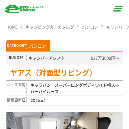
AUTO
HOME
キャンピングカーカタログ
バンコン
キャンパー
CAMPER
（オート
バンコン
CATEGORY
キャン
キャンパーアシスト
927万3000円〜
BUILDER
パー）
ヤアズ（対面型リビング）
ベース車両
キャラバン スーパーロングボディワイド幅スー
パーハイルーフ
情報更新日
2026.6.1