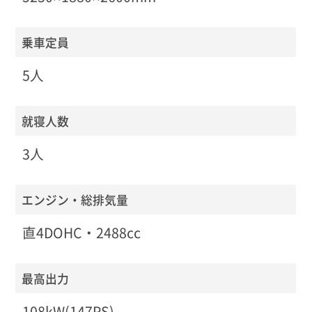
乗車定員
5人
就寝人数
3人
エンジン・総排気量
直4DOHC・2488cc
最高出力
108kW(147PS)