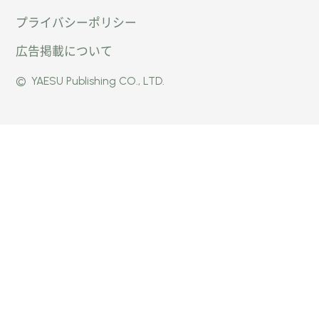
プライバシーポリシー
ン
パー公
パー公
広告掲載について
パー」
式
式
©
YAESU Publishing CO., LTD.
公式
Faceb
Instag
Twitte
ook
ram
r
ページ