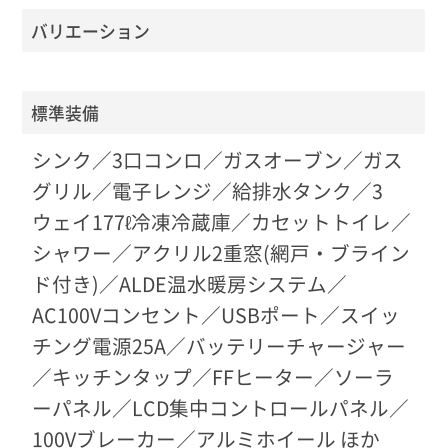
バリエーション
標準装備
シンク／3口コンロ／ガスオーブン／ガス
グリル／電子レンジ／給排水タンク／3
ウェイ177ℓ冷凍冷蔵庫／カセットトイレ／
シャワー／アクリル2重窓(網戸・ブライン
ド付き)／ALDE温水暖房システム／
AC100Vコンセント／USBポート／スイッ
チング電源25A／バッテリーチャージャー
／キッチンタップ／FFヒーター／ソーラ
ーパネル／LCD集中コントロールパネル／
100Vブレーカー／アルミホイール ほか