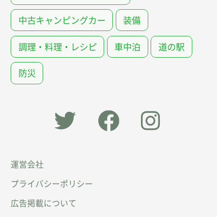
中古キャンピングカー
装備
調理・料理・レシピ
車中泊
道の駅
防災
「オー
オート
オート
運営会社
トキャ
キャン
キャン
プライバシーポリシー
ン
パー公
パー公
広告掲載について
パー」
式
式