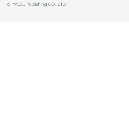
©
YAESU Publishing CO., LTD.
公式
Faceb
Instag
Twitte
ook
ram
r
ページ