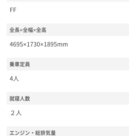
FF
全長×全幅×全高
4695×1730×1895mm
乗車定員
4人
就寝人数
２人
エンジン・総排気量