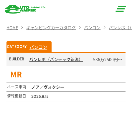
AUTO
HOME
キャンピングカーカタログ
バンコン
バンレボ（
CAMPER
（オート
バンコン
CATEGORY
キャン
バンレボ（バンテック新潟）
536万2500円〜
BUILDER
パー）
MR
ベース車両
ノア／ヴォクシー
情報更新日
2025.8.15