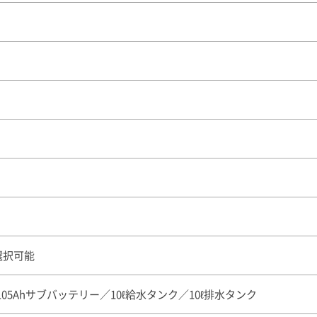
選択可能
05Ahサブバッテリー／10ℓ給水タンク／10ℓ排水タンク