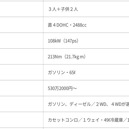
３人＋子供２人
直４DOHC・2488cc
108kW（147ps）
213Nm（21.7kg m）
ガソリン・65ℓ
530万2000円〜
ガソリン、ディーゼル／２WD、４WDが
カセットコンロ／１ウェイ・49ℓ冷蔵庫／1