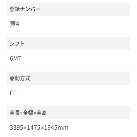
登録ナンバー
黄4
シフト
6MT
駆動方式
FF
全長×全幅×全高
3395×1475×1945mm