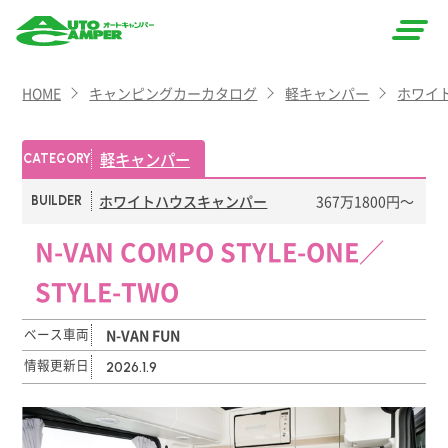
AUTO
HOME
キャンピングカーカタログ
軽キャンパー
ホワイ
CAMPER
（オート
軽キャンパー
CATEGORY
キャン
ホワイトハウスキャンパー
367万1800円〜
BUILDER
パー）
N-VAN COMPO STYLE-ONE／
STYLE-TWO
ベース車両
N-VAN FUN
情報更新日
2026.1.9