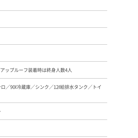
ップアップルーフ装着時は終身人数4人
ンロ／90ℓ冷蔵庫／シンク／12ℓ給排水タンク／トイ
か