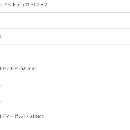
ィアットデュカトL２H２
T
10×2100×2525mm
人
人
4ディーゼルT・2184cc