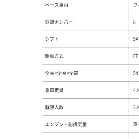
ベース車両
フ
登録ナンバー
8
シフト
9A
駆動方式
FF
全長×全幅×全高
54
乗車定員
4
就寝人数
2
エンジン・総排気量
直