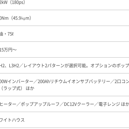
32kW（180ps）
50Nm（45.9㎏m）
油・75ℓ
615万円〜
2H2、L3H2／レイアウト2パターンが選択可能。オプションのポ
500Wインバーター／200Ahリチウムイオンサブバッテリー／2口コ
（ラップ式） ほか
Fヒーター／ポップアップルーフ／DC12Vクーラー／電子レンジ ほ
ワイトハウス