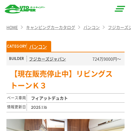
AUTO
HOME
キャンピングカーカタログ
バンコン
フジカーズ
CAMPER
（オート
バンコン
CATEGORY
キャン
フジカーズジャパン
724万9000円〜
BUILDER
パー）
【現在販売停止中】リビングス
トーンＫ３
ベース車両
フィアットデュカト
情報更新日
2025.1.16