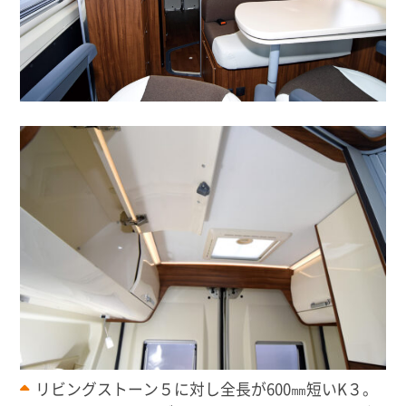
リビングストーン５に対し全長が600㎜短いK３。