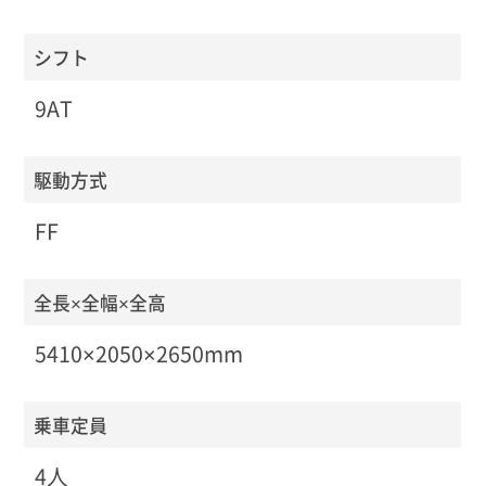
シフト
9AT
駆動方式
FF
全長×全幅×全高
5410×2050×2650mm
乗車定員
4人