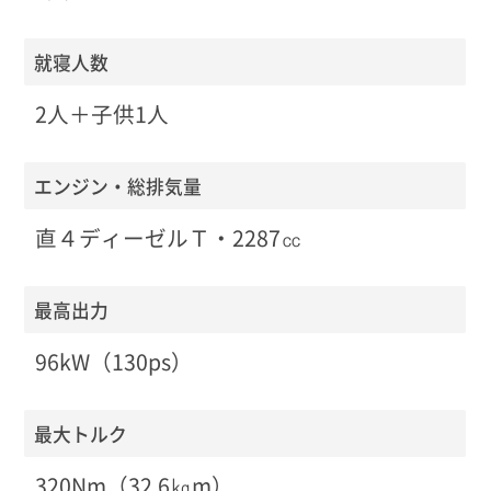
就寝人数
2人＋子供1人
エンジン・総排気量
直４ディーゼルＴ・2287㏄
最高出力
96kW（130ps）
最大トルク
320Nm（32.6㎏m）