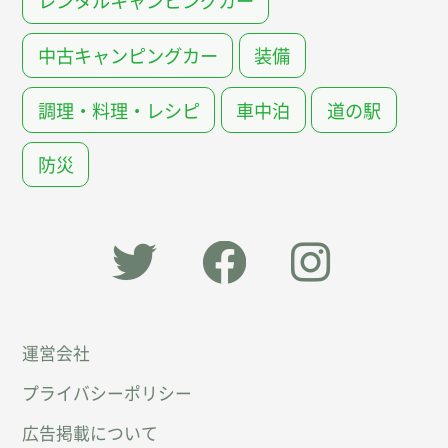
レンタルキャンピングカー
中古キャンピングカー
装備
調理・料理・レシピ
車中泊
道の駅
防災
「オー
オート
オート
運営会社
トキャ
キャン
キャン
プライバシーポリシー
ン
パー公
パー公
広告掲載について
パー」
式
式