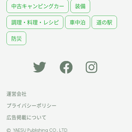
中古キャンピングカー
装備
調理・料理・レシピ
車中泊
道の駅
防災
「オー
オート
オート
運営会社
トキャ
キャン
キャン
プライバシーポリシー
ン
パー公
パー公
広告掲載について
パー」
式
式
©
YAESU Publishing CO., LTD.