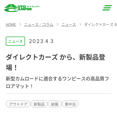
AUTO
HOME
ニュース／コラム
ニュース
ダイレクトカーズ 
CAMPER
（オート
2023.4.3
ニュース
キャン
ダイレクトカーズ から、新製品登
パー）
場！
新型カムロードに適合するワンピースの高品質フ
ロアマット！
アウトドア
新製品
装備
車中泊