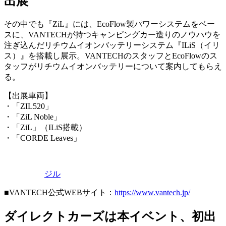
出展
その中でも『ZiL』には、EcoFlow製パワーシステムをベー
スに、VANTECHが持つキャンピングカー造りのノウハウを
注ぎ込んだリチウムイオンバッテリーシステム『ILiS（イリ
ス）』を搭載し展示。VANTECHのスタッフとEcoFlowのス
タッフがリチウムイオンバッテリーについて案内してもらえ
る。
【出展車両】
・「ZIL520」
・「ZiL Noble」
・「ZiL」（ILiS搭載）
・「CORDE Leaves」
ジル
■VANTECH公式WEBサイト：
https://www.vantech.jp/
ダイレクトカーズは本イベント、初出