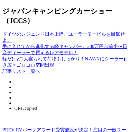
ジャパンキャンピングカーショー
（JCCS）
ドイツのレジェンド日本上陸。ユーラーモービルを目撃せ
よ。
手に入れてから進化する軽キャンパー。200万円台前半〜日
産ディーラーで買えるレアモデル！
軽だけど2人寝られて荷物もしっかり！N-VANにクーラー付
き広々ゴロゴロ空間出現
記事リスト一覧へ
URL copied
PREV
RVパークアワード受賞施設が決定！注目の一般ユー