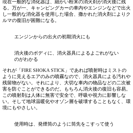
現在一般的な消化器は、細かい粉末の消火剤が消火後に残
る。万が一、キャンピングカーの車内やエンジンなどで出火
し一般的な消化器を使用した場合、撒かれた消火剤によりク
ルマの復旧が困難になる。
エンジンからの出火の初期消火にも
消火後のボディに、消火器具によるよごれがない
のがわかる
それが「FIRE SHOKA STICK」であれば噴射時はミストの
ように見えるエアのみの噴霧なので、消火器具による汚れや
残留物がない。それにより、大切な車内の物品などの二次被
害を防ぐことができるのだ。もちろん消火後の復旧も容易。
この噴射剤は人体に無害で安全で、呼吸や視力に影響しな
い。そして地球温暖化やオゾン層を破壊することもなく、環
境にもやさしい。
使用時は、発煙筒のように筒先をこすって使う