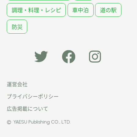
調理・料理・レシピ
車中泊
道の駅
防災
「オー
オート
オート
運営会社
トキャ
キャン
キャン
プライバシーポリシー
ン
パー公
パー公
広告掲載について
パー」
式
式
©
YAESU Publishing CO., LTD.
公式
Faceb
Instag