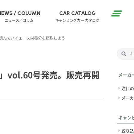
NEWS / COLUMN
CAR CATALOG
ニュース／コラム
キャンピングカー カタログ
れ読んでハイエース栄養分を摂取しよう
ol.60号発売。販売再開
メーカ
注目の
メーカ
キャン
絞り込