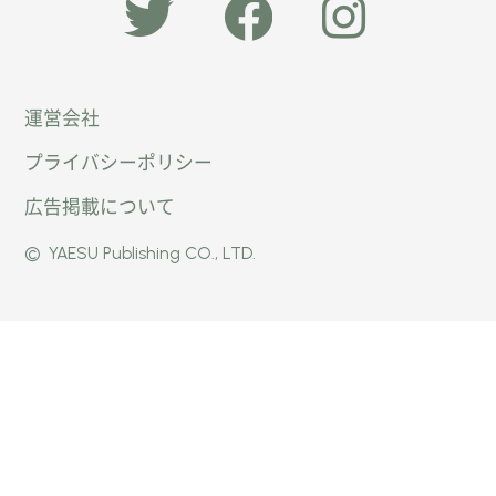
「オー
オート
オート
運営会社
トキャ
キャン
キャン
プライバシーポリシー
ン
パー公
パー公
広告掲載について
パー」
式
式
©
YAESU Publishing CO., LTD.
公式
Faceb
Instag
Twitte
ook
ram
r
ページ