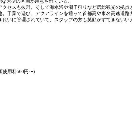
能な大型の区画が用意されている。
アクセスも抜群。そして海水浴や潮干狩りなど房総観光の拠点
地。千葉で遊び、アクアラインを通って首都高や東名高速道路
きれいに管理されていて、スタッフの方も笑顔がすてきないい
。
源使用料500円〜)