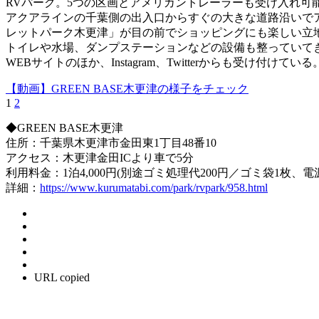
RVパーク。5つの区画とアメリカントレーラーも受け入れ可
アクアラインの千葉側の出入口からすぐの大きな道路沿いで
レットパーク木更津」が目の前でショッピングにも楽しい立
トイレや水場、ダンプステーションなどの設備も整っていて
WEBサイトのほか、Instagram、Twitterからも受け付けている
【動画】GREEN BASE木更津の様子をチェック
1
2
◆GREEN BASE木更津
住所：千葉県木更津市金田東1丁目48番10
アクセス：木更津金田ICより車で5分
利用料金：1泊4,000円(別途ゴミ処理代200円／ゴミ袋1枚、電
詳細：
https://www.kurumatabi.com/park/rvpark/958.html
URL copied