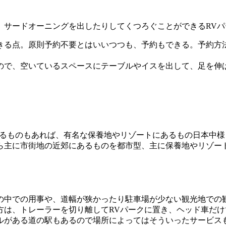
、サードオーニングを出したりしてくつろぐことができるRVパ
る点。原則予約不要とはいいつつも、予約もできる。予約方法も
ので、空いているスペースにテーブルやイスを出して、足を伸
あるものもあれば、有名な保養地やリゾートにあるもの日本中
ら主に市街地の近郊にあるものを都市型、主に保養地やリゾート
の中での用事や、道幅が狭かったり駐車場が少ない観光地での
方は、トレーラーを切り離してRVパークに置き、ヘッド車だ
ルがある道の駅もあるので場所によってはそういったサービス