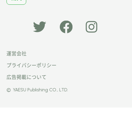
「オー
オート
オート
運営会社
トキャ
キャン
キャン
プライバシーポリシー
ン
パー公
パー公
広告掲載について
パー」
式
式
©
YAESU Publishing CO., LTD.
公式
Faceb
Instag
Twitte
ook
ram
r
ページ