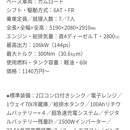
ベース車両：カムロード
シフト・駆動方式：6AT・FR
乗車定員／就寝人数：7／7人
全長×全幅×全高：5190×2080×2910㎜
エンジン・総排気量：直4ディーゼルＴ・2800㏄
最高出力：106kW（144ps）
最大トルク：300Nm（30.6㎏m）
使用燃料・タンク容量：軽油・60ℓ
価格：1140万円～
●標準装備：2口コンロ付きシンク／電子レンジ／
1ウェイ70ℓ冷蔵庫／給排水タンク／100Ahリチウ
ムバッテリー×４／超急速充電システム／デジタ
ルバッテリー残量計／1500Wインバーター／
22.5A外部充電装置×2／ルームエアコン／ベンチ