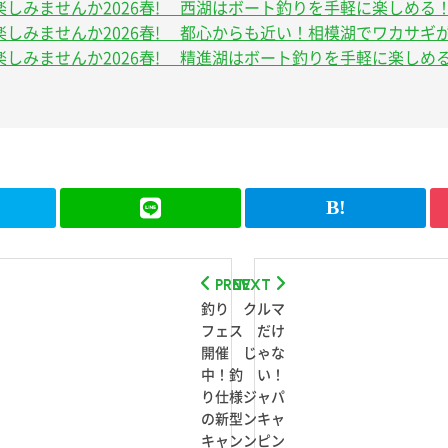
しみませんか2026春! 西湖はボート釣りを手軽に楽しめる
しみませんか2026春! 都心からも近い！相模湖でワカサギ
しみませんか2026春! 精進湖はボート釣りを手軽に楽しめ
PREV
NEXT
釣り
クルマ
フェス
だけ
開催
じゃな
中！釣
い！
り仕様
ジャパ
の新型
ンキャ
キャン
ンピン