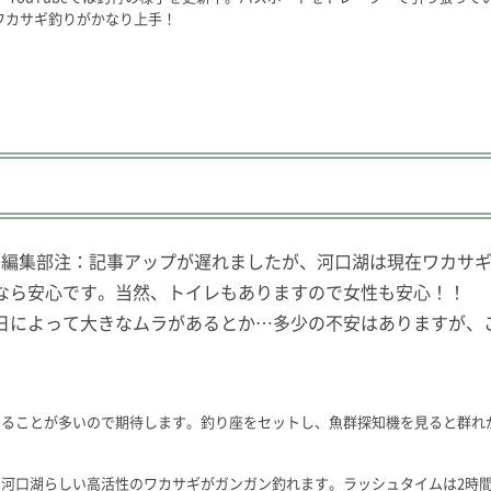
ワカサギ釣りがかなり上手！
した（編集部注：記事アップが遅れましたが、河口湖は現在ワカ
なら安心です。当然、トイレもありますので女性も安心！！
日によって大きなムラがあるとか…多少の不安はありますが、
なることが多いので期待します。釣り座をセットし、魚群探知機を見ると群れ
河口湖らしい高活性のワカサギがガンガン釣れます。ラッシュタイムは2時間