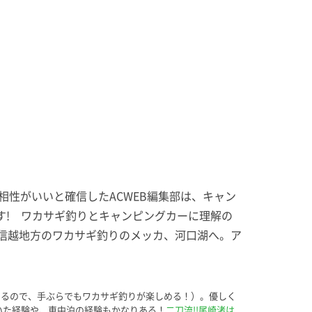
相性がいいと確信したACWEB編集部は、キャン
す! ワカサギ釣りとキャンピングカーに理解の
信越地方のワカサギ釣りのメッカ、河口湖へ。ア
行っているので、手ぶらでもワカサギ釣りが楽しめる！）。優しく
ていた経験や、車中泊の経験もかなりある！
二刀流!!尾崎渚は