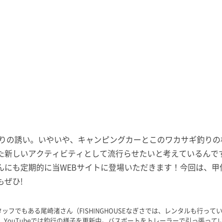
釣りの誘い。いやいや、キャンピングカーとこのワカサギ釣りの
た新しいアクティビティとして流行らせたいと考えているんで
んにも定期的に当WEBサイトに登場いただきます！今回は、甲
ぜひ!
のスタッフでもある尾崎渚さん（FISHINGHOUSEなぎさでは、レンタルも
、YouTubeでは釣行の様子を更新中。バスボートをトレーラーで引っ張っ