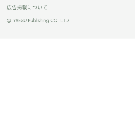
広告掲載について
パー」
式
式
©
YAESU Publishing CO., LTD.
公式
Faceb
Instag
Twitte
ook
ram
r
ページ