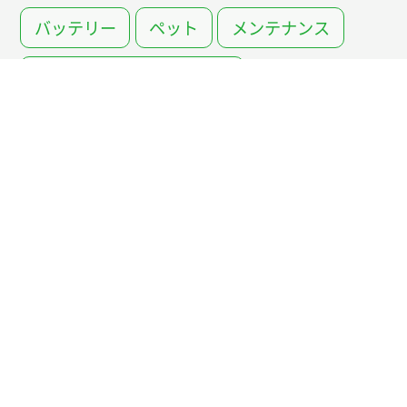
バッテリー
ペット
メンテナンス
レンタルキャンピングカー
中古キャンピングカー
装備
調理・料理・レシピ
車中泊
道の駅
防災
「オー
オート
オート
運営会社
トキャ
キャン
キャン