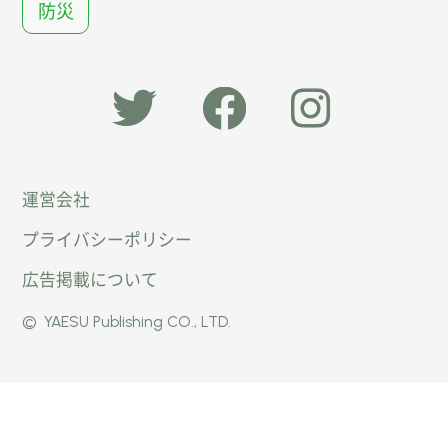
防災
「オー
オート
オート
運営会社
トキャ
キャン
キャン
プライバシーポリシー
ン
パー公
パー公
広告掲載について
パー」
式
式
©
YAESU Publishing CO., LTD.
公式
Faceb
Instag
Twitte
ook
ram
r
ページ