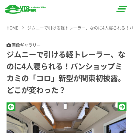
AUTO
HOME
ジムニーで引ける軽トレーラー、なのに4人寝られる！
CAMPER
（オート
画像ギャラリー
ジムニーで引ける軽トレーラー、な
キャン
のに4人寝られる！バンショップミ
パー）
カミの「コロ」新型が関東初披露。
どこが変わった？