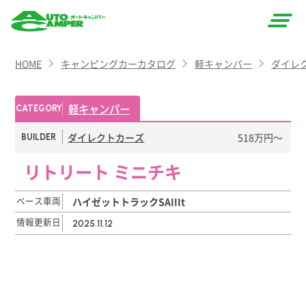
AUTO
HOME
キャンピングカーカタログ
軽キャンパー
ダイレ
CAMPER
（オート
軽キャンパー
CATEGORY
キャン
ダイレクトカーズ
518万円〜
BUILDER
パー）
リトリート ミニチキ
ベース車両
ハイゼットトラックSAIIIt
情報更新日
2025.11.12