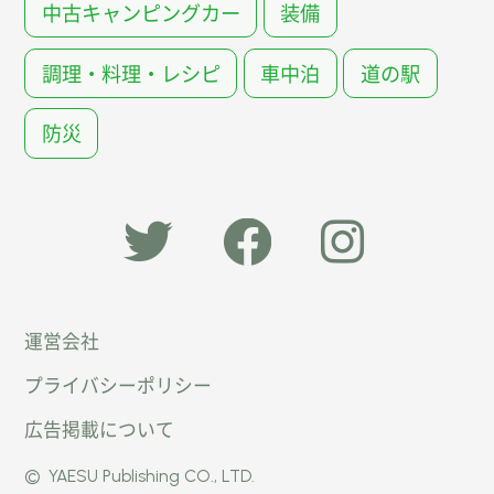
中古キャンピングカー
装備
調理・料理・レシピ
車中泊
道の駅
防災
「オー
オート
オート
運営会社
トキャ
キャン
キャン
プライバシーポリシー
ン
パー公
パー公
広告掲載について
パー」
式
式
©
YAESU Publishing CO., LTD.
公式
Faceb
Instag