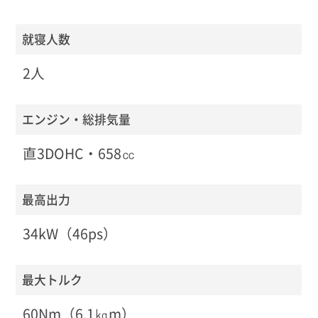
就寝人数
2人
エンジン・総排気量
直3DOHC・658㏄
最高出力
34kW（46ps）
最大トルク
60Nm（6.1㎏m）