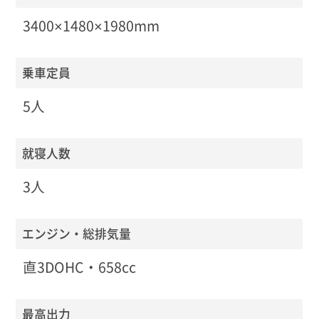
3400×1480×1980mm
乗車定員
5人
就寝人数
3人
エンジン・総排気量
直3DOHC・658cc
最高出力