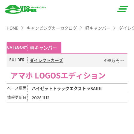
AUTO
HOME
キャンピングカーカタログ
軽キャンパー
ダイレ
CAMPER
（オート
軽キャンパー
CATEGORY
キャン
ダイレクトカーズ
498万円〜
BUILDER
パー）
アマホ LOGOSエディション
ベース車両
ハイゼットトラックエクストラSAIIIt
情報更新日
2025.11.12