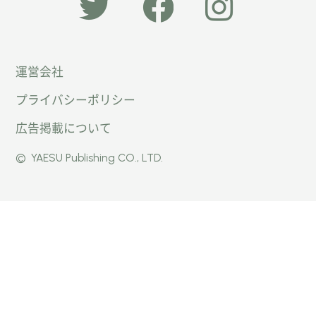
「オー
オート
オート
運営会社
トキャ
キャン
キャン
プライバシーポリシー
ン
パー公
パー公
広告掲載について
パー」
式
式
©
YAESU Publishing CO., LTD.
公式
Faceb
Instag
Twitte
ook
ram
r
ページ