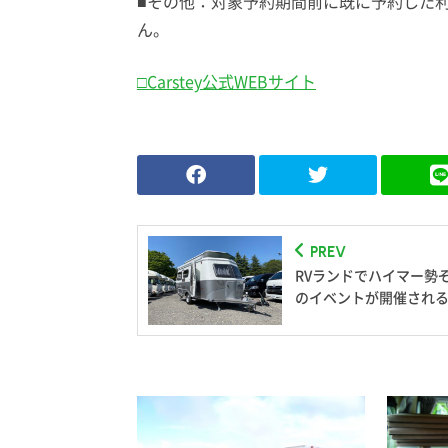
■その他：対象予約期間前に既に予約した
ん。
□Carstey公式WEBサイト
PREV
RVランドでハイマー勢
のイベントが開催され