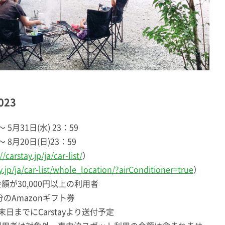
023
 5月31日(水) 23：59
 8月20日(日)23：59
//carstay.jp/ja/car-list/
）
ay.jp/ja/car-list/whole_location/?airConditioner=true
）
が30,000円以上の利用者
のAmazonギフト券
日までにCarstayより送付予定