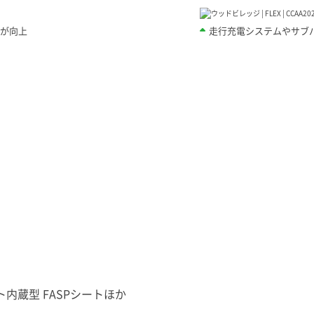
感が向上
走行充電システムやサブ
内蔵型 FASPシートほか