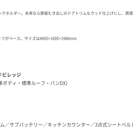
リンクホルダー。本来なら鉄板むき出しのドアトリムもウッド仕上げにし、質
ベース。サイズは4695×1695×1980mm
ッドビレッジ
準ボディ・標準ルーフ・バンDX）
ム
／サブバッテリー
／キッチンカウンター
／3点式シートベルト