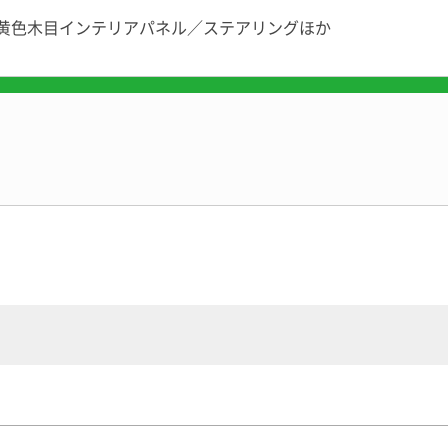
黄色木目インテリアパネル
／ステアリングほか
ッジの車両価格やスペックはキャンピングカーカタログへ