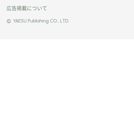
広告掲載について
パー」
式
式
©
YAESU Publishing CO., LTD.
公式
Faceb
Instag
Twitte
ook
ram
r
ページ