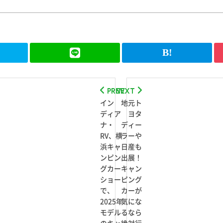
PREV
NEXT
イン
地元ト
ディア
ヨタ
ナ・
ディー
RV、横
ラーや
浜キャ
日産も
ンピン
出展！
グカー
キャン
ショー
ピング
で、
カーが
2025年
気にな
モデル
るなら