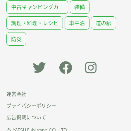
中古キャンピングカー
装備
調理・料理・レシピ
車中泊
道の駅
防災
「オー
オート
オート
運営会社
トキャ
キャン
キャン
プライバシーポリシー
ン
パー公
パー公
広告掲載について
パー」
式
式
©
YAESU Publishing CO., LTD.