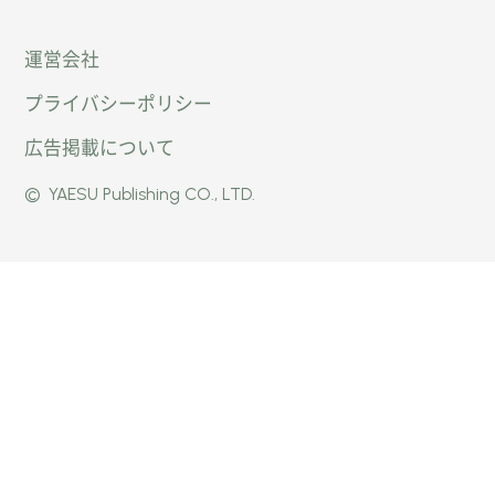
「オー
オート
オート
運営会社
トキャ
キャン
キャン
プライバシーポリシー
ン
パー公
パー公
広告掲載について
パー」
式
式
©
YAESU Publishing CO., LTD.
公式
Faceb
Instag
Twitte
ook
ram
r
ページ