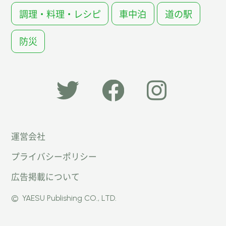
調理・料理・レシピ
車中泊
道の駅
防災
「オー
オート
オート
運営会社
トキャ
キャン
キャン
プライバシーポリシー
ン
パー公
パー公
広告掲載について
パー」
式
式
©
YAESU Publishing CO., LTD.
公式
Faceb
Instag
Twitte
ook
ram