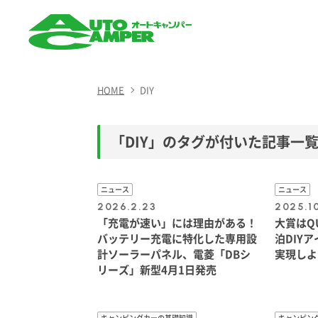
AUTO CAMPER（オート
キャンパー）
HOME
DIY
「DIY」のタグが付いた記事一
ニュース
ニュース
2026.2.23
2025.1
「充電が速い」には理由がある！
大賞はQ
バッテリー充電に特化した専用設
泊DIY
計ソーラーパネル、電菱「DBシ
実現しよ
リーズ」新型4月1日発売
キャンピングカーの基礎知識
キャンピン