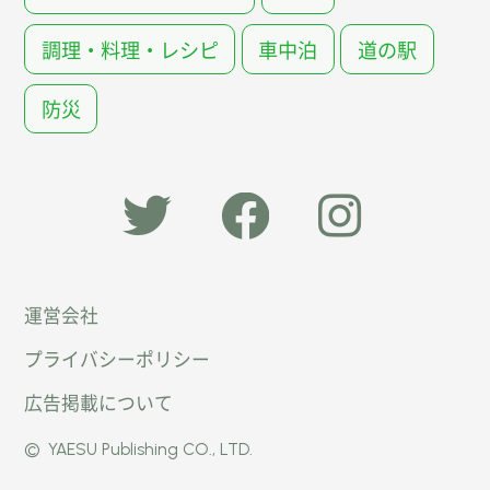
調理・料理・レシピ
車中泊
道の駅
防災
「オー
オート
オート
運営会社
トキャ
キャン
キャン
プライバシーポリシー
ン
パー公
パー公
広告掲載について
パー」
式
式
©
YAESU Publishing CO., LTD.
公式
Faceb
Instag