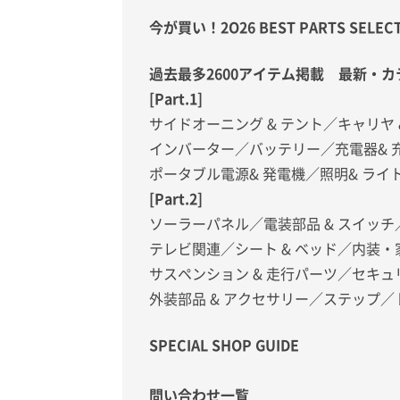
今が買い！2O26 BEST PARTS SELEC
過去最多2600アイテム掲載 最新・
[Part.1]
サイドオーニング & テント／キャリヤ 
インバーター／バッテリー／充電器& 
ポータブル電源& 発電機／照明& ラ
[Part.2]
ソーラーパネル／電装部品 & スイッチ
テレビ関連／シート & ベッド／内装
サスペンション & 走行パーツ／セキュ
外装部品 & アクセサリー／ステップ
SPECIAL SHOP GUIDE
問い合わせ一覧