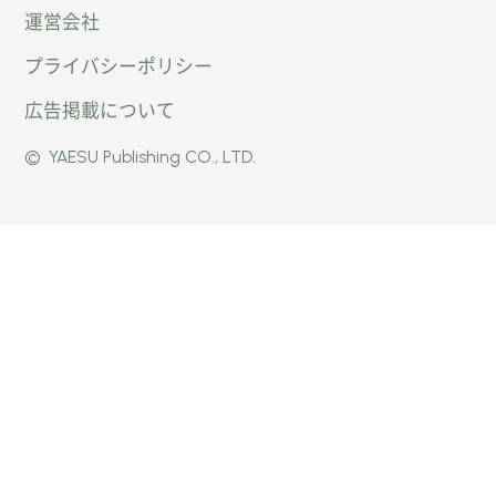
運営会社
トキャ
キャン
キャン
プライバシーポリシー
ン
パー公
パー公
広告掲載について
パー」
式
式
©
YAESU Publishing CO., LTD.
公式
Faceb
Instag
Twitte
ook
ram
r
ページ