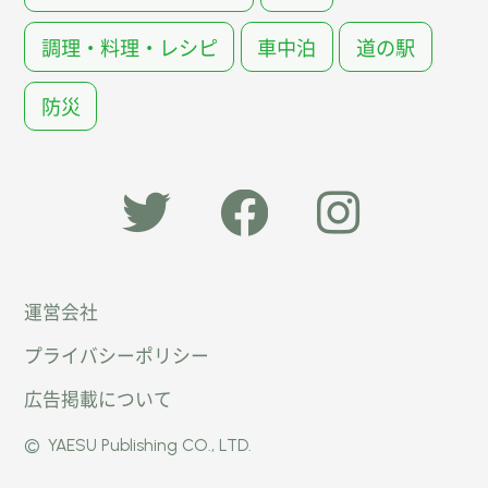
調理・料理・レシピ
車中泊
道の駅
防災
「オー
オート
オート
運営会社
トキャ
キャン
キャン
プライバシーポリシー
ン
パー公
パー公
広告掲載について
パー」
式
式
©
YAESU Publishing CO., LTD.
公式
Faceb
Instag