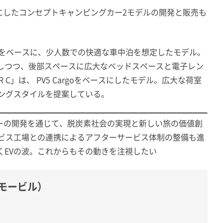
にしたコンセプトキャンピングカー2モデルの開発と販売も
assengerをベースに、少人数での快適な車中泊を想定したモデル。
しつつ、後部スペースに広大なベッドスペースと電子レン
ER C」は、 PV5 Cargoをベースにしたモデル。広大な荷室
ピングスタイルを提案している。
カーの開発を通じて、脱炭素社会の実現と新しい旅の価値創
ービス工場との連携によるアフターサービス体制の整備も進
くEVの波。これからもその動きを注視したい
Cモービル）