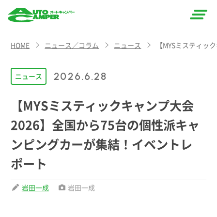
AUTO
HOME
ニュース／コラム
ニュース
【MYSミスティッ
CAMPER
（オート
2026.6.28
ニュース
キャン
【MYSミスティックキャンプ大会
パー）
2026】全国から75台の個性派キャ
ンピングカーが集結！イベントレ
ポート
岩田一成
岩田一成