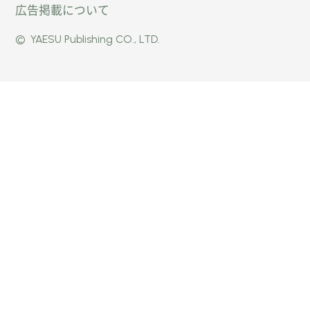
広告掲載について
パー」
式
式
©
YAESU Publishing CO., LTD.
公式
Faceb
Instag
Twitte
ook
ram
r
ページ