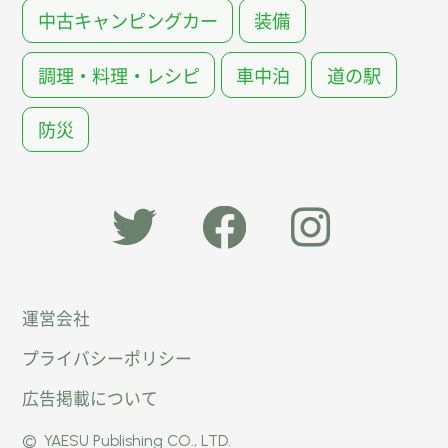
中古キャンピングカー
装備
調理・料理・レシピ
車中泊
道の駅
防災
「オー
オート
オート
運営会社
トキャ
キャン
キャン
プライバシーポリシー
ン
パー公
パー公
広告掲載について
パー」
式
式
©
YAESU Publishing CO., LTD.