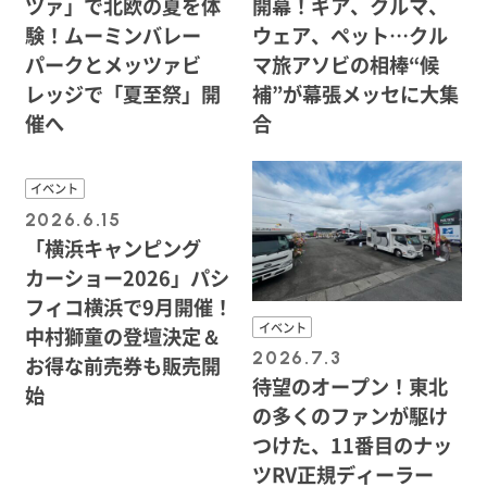
ツァ」で北欧の夏を体
開幕！ギア、クルマ、
験！ムーミンバレー
ウェア、ペット…クル
パークとメッツァビ
マ旅アソビの相棒“候
レッジで「夏至祭」開
補”が幕張メッセに大集
催へ
合
イベント
2026.6.15
「横浜キャンピング
カーショー2026」パシ
フィコ横浜で9月開催！
イベント
中村獅童の登壇決定＆
2026.7.3
お得な前売券も販売開
待望のオープン！東北
始
の多くのファンが駆け
つけた、11番目のナッ
ツRV正規ディーラー