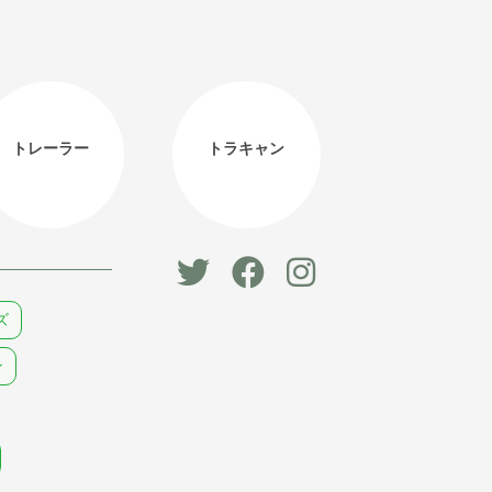
トレーラー
トラキャン
「オー
オート
オート
ズ
トキャ
キャン
キャン
ン
ン
パー公
パー公
パー」
式
式
公式
Faceb
Instag
Twitter
ook
ram