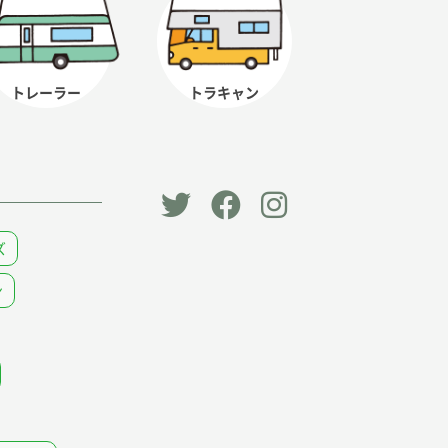
トレーラー
トラキャン
「オー
オート
オート
ズ
トキャ
キャン
キャン
ン
ン
パー公
パー公
パー」
式
式
公式
Faceb
Instag
Twitt
ook
ram
er
ページ