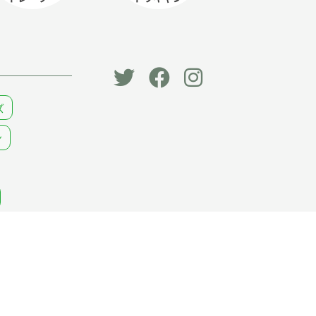
「オー
オート
オート
ズ
トキャ
キャン
キャン
ン
ン
パー公
パー公
パー」
式
式
公式
Faceb
Instag
Twitt
ook
ram
er
ページ
ングカー
道の駅