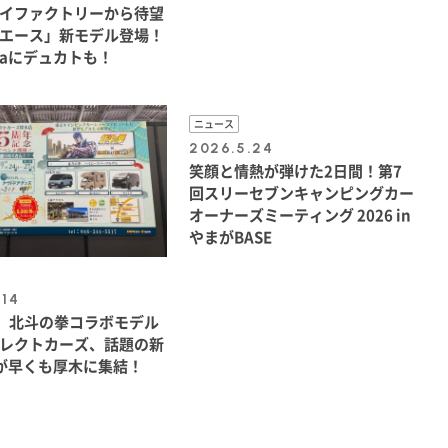
イファクトリーから待望
エース」新モデル登場！
iaにデュカトも！
ニュース
2026.5.24
笑顔と情熱が弾けた2日間！第7
回スリーセブンキャンピングカー
オーナーズミーティング 2026 in
やまがBASE
.14
PV5、北斗の拳コラボモデル
レクトカーズ、話題の新
が早くも厚木に集結！