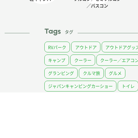
／バスコン
Tags
ム
タグ
RVパーク
アウトドア
アウトドアグッ
キャンプ
クーラー
クーラー／エアコ
グランピング
クルマ旅
グルメ
ジャパンキャンピングカーショー
トイレ
バッテリー
ペット
メンテナンス
レンタルキャンピングカー
中古キャンピ
装備
調理・料理・レシピ
車中泊