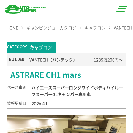
AUTO
HOME
キャンピングカーカタログ
キャブコン
VANTE
CAMPER
（オート
キャブコン
CATEGORY
キャン
VANTECH（バンテック）
1285万200円〜
BUILDER
パー）
ASTRARE CH1 mars
ベース車両
ハイエーススーパーロングワイドボディハイルー
フスーパーGLキャンパー専用車
情報更新日
2026.4.1