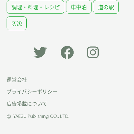
調理・料理・レシピ
車中泊
道の駅
防災
「オー
オート
オート
運営会社
トキャ
キャン
キャン
プライバシーポリシー
ン
パー公
パー公
広告掲載について
パー」
式
式
©
YAESU Publishing CO., LTD.
公式
Faceb
Instag
Twitte
ook
ram