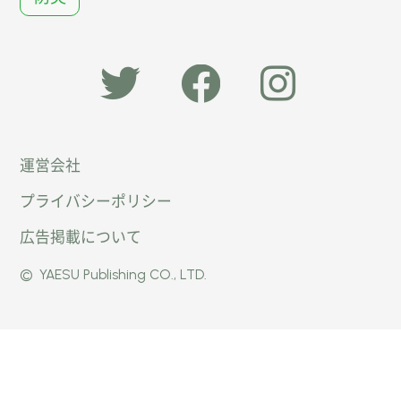
「オー
オート
オート
運営会社
トキャ
キャン
キャン
プライバシーポリシー
ン
パー公
パー公
広告掲載について
パー」
式
式
©
YAESU Publishing CO., LTD.
公式
Faceb
Instag
Twitte
ook
ram
r
ページ