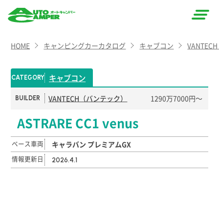
AUTO
HOME
キャンピングカーカタログ
キャブコン
VANTE
CAMPER
（オート
キャブコン
CATEGORY
キャン
VANTECH（バンテック）
1290万7000円〜
BUILDER
パー）
ASTRARE CC1 venus
ベース車両
キャラバン プレミアムGX
情報更新日
2026.4.1