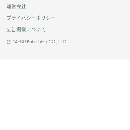
運営会社
トキャ
キャン
キャン
プライバシーポリシー
ン
パー公
パー公
広告掲載について
パー」
式
式
©
YAESU Publishing CO., LTD.
公式
Faceb
Instag
Twitte
ook
ram
r
ページ